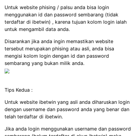
Untuk website phising / palsu anda bisa login
menggunakan id dan password sembarang (tidak
terdaftar di ibetwin) , karena tujuan kolom login ialah
untuk mengambil data anda.
Disarankan jika anda ingin memastikan website
tersebut merupakan phising atau asli, anda bisa
mengisi kolom login dengan id dan password
sembarang yang bukan milik anda.
Tips Kedua :
Untuk website ibetwin yang asli anda diharuskan login
dengan username dan password anda yang benar dan
telah terdaftar di ibetwin.
Jika anda login menggunakan username dan password