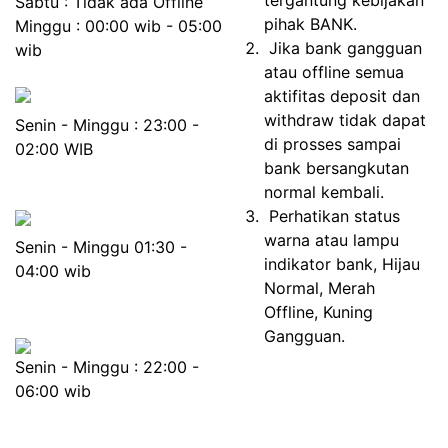
tergantung kebijakan
Sabtu : Tidak ada Offline
pihak BANK.
Minggu : 00:00 wib - 05:00
Jika bank gangguan
wib
atau offline semua
aktifitas deposit dan
withdraw tidak dapat
Senin - Minggu : 23:00 -
di prosses sampai
02:00 WIB
bank bersangkutan
normal kembali.
Perhatikan status
warna atau lampu
Senin - Minggu 01:30 -
indikator bank, Hijau
04:00 wib
Normal, Merah
Offline, Kuning
Gangguan.
Senin - Minggu : 22:00 -
06:00 wib