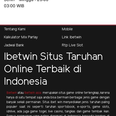
03:00 WIB
Tentang Kami
Mobile
Kalkulator Mix Parlay
Link Ibetwin
Jadwal Bank
Rtp Live Slot
Ibetwin Situs Taruhan
Online Terbaik di
Indonesia
Ibetwin
atau
Ibetwin asia
merupakan situs game online terlengkap, karena
hanya di satu tempat saja anda bisa bermain berbagai jenis game dengan
banyak sekali permainan. Situs ibet win menyediakan jenis taruhan paling
populer saat ini seperti taruhan sportsbook, e-sports, game slots,
idnlive, ada juga game togel, live casino, tangkas dan game tembak ikan.